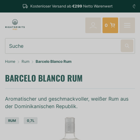
Bestellungen bis 14:00 Uhr (Mo-Fr) werden noch am selb
enwert
verschickt
0
Suche
Home
Rum
Barcelo Blanco Rum
BARCELO BLANCO RUM
Aromatischer und geschmackvoller, weißer Rum aus
der Dominikanischen Republik.
RUM
0,7L