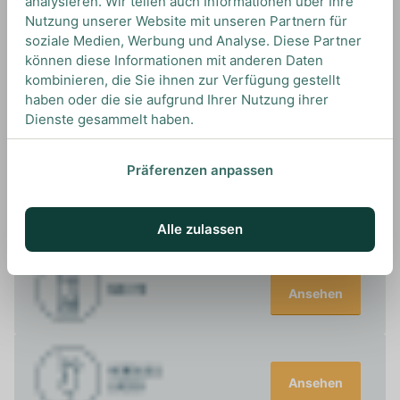
analysieren. Wir teilen auch Informationen über Ihre
Nutzung unserer Website mit unseren Partnern für
soziale Medien, Werbung und Analyse. Diese Partner
können diese Informationen mit anderen Daten
UNSERE EMPFEHLUNGEN
kombinieren, die Sie ihnen zur Verfügung gestellt
DRINKS MIT RON BARCELO? UNSERE
haben oder die sie aufgrund Ihrer Nutzung ihrer
EMPFEHLUNGEN
Dienste gesammelt haben.
Präferenzen anpassen
Ansehen
Alle zulassen
Ansehen
Ansehen