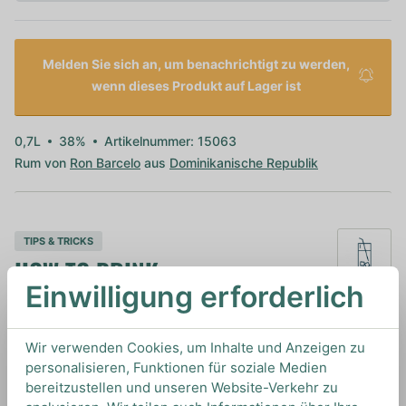
Melden Sie sich an, um benachrichtigt zu werden,
wenn dieses Produkt auf Lager ist
0,7L
38%
Artikelnummer: 15063
Rum von
Ron Barcelo
aus
Dominikanische Republik
TIPS & TRICKS
HOW TO DRINK
Einwilligung erforderlich
Wir empfehlen diesen Rum für Drinks wie den
Wir verwenden Cookies, um Inhalte und Anzeigen zu
Mojito, Frozen Daiquiri oder Honolulu Juicer.
personalisieren, Funktionen für soziale Medien
bereitzustellen und unseren Website-Verkehr zu