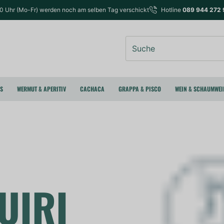
00 Uhr (Mo-Fr) werden noch am selben Tag verschickt
Hotline
089 944 272 
Suche
RS
WERMUT & APERITIV
CACHACA
GRAPPA & PISCO
WEIN & SCHAUMWEI
UIRI