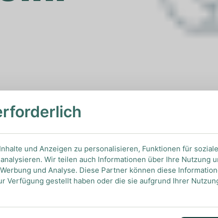
erforderlich
ben und so lange blenden bis der Drink richtig
es Glas geben und mit Strohhalm und einer
nhalte und Anzeigen zu personalisieren, Funktionen für sozial
analysieren. Wir teilen auch Informationen über Ihre Nutzung 
, Werbung und Analyse. Diese Partner können diese Informatio
ur Verfügung gestellt haben oder die sie aufgrund Ihrer Nutzu
aiquiri. Alles zur Geschichte und Zubereitung des Daiquiri f