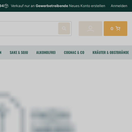
94
Verkauf nur an
Gewerbetreibende
Neues Konto erstellen
Anmelden
0
N
SAKE & SOJU
ALKOHOLFREI
COGNAC & CO
KRÄUTER & OBSTBRÄNDE