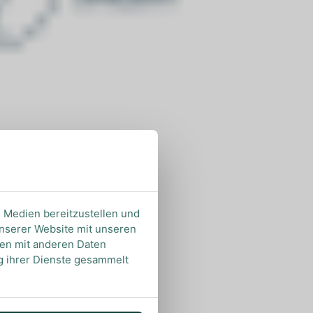
ZUTATEN
-6cl Rum
-3cl Limettensaft
-3cl Zuckersirup (2:1)
e Medien bereitzustellen und
-Deko: Cocktailkirsche
unserer Website mit unseren
nen mit anderen Daten
ng ihrer Dienste gesammelt
indest du
hier
.