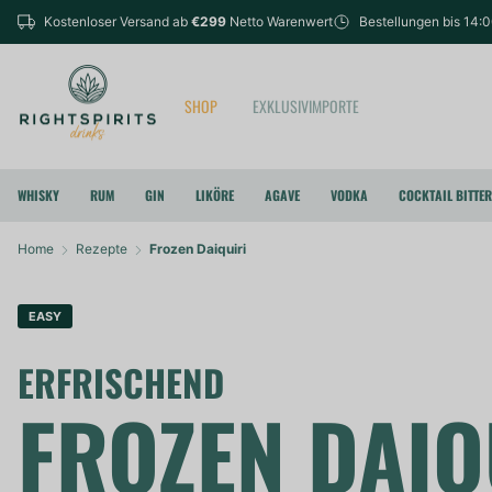
Kostenloser Versand ab
€299
Netto Warenwert
Bestellungen bis 14:
SHOP
EXKLUSIVIMPORTE
WHISKY
RUM
GIN
LIKÖRE
AGAVE
VODKA
COCKTAIL BITTE
Home
Rezepte
Frozen Daiquiri
EASY
ERFRISCHEND
FROZEN DAIQ