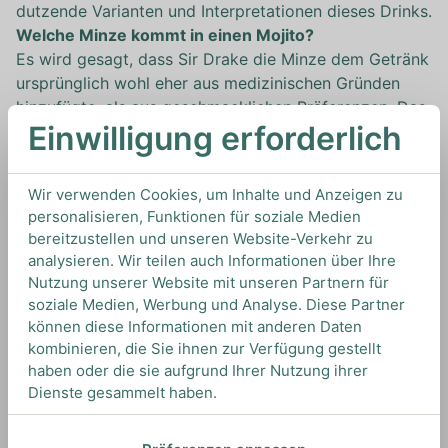
dutzende Varianten und Interpretationen dieses Drinks.
Welche Minze kommt in einen Mojito?
Es wird gesagt, dass Sir Drake die Minze dem Getränk
ursprünglich wohl eher aus medizinischen Gründen
hinzufügte, als aus geschmacklichen Präferenzen. Das
Einwilligung erforderlich
deckt sich tatsächlich mit vielen Berichten, die darauf
hinweisen, dass in dieser Gegend früher Minze ein
gängiges Mittel war, um Magenbeschwerden
Wir verwenden Cookies, um Inhalte und Anzeigen zu
vorzubeugen. Tatsächlich gilt das als ein alter,
personalisieren, Funktionen für soziale Medien
überlieferter Brauch der karibischen Inseln.
bereitzustellen und unseren Website-Verkehr zu
Auf Cuba verwendet man als Mojito Minze
analysieren. Wir teilen auch Informationen über Ihre
hauptsächlich die Sorte “Hierba Buena”, eine dort
Nutzung unserer Website mit unseren Partnern für
einheimische Art der “Grünen Minze”. Wer also die
soziale Medien, Werbung und Analyse. Diese Partner
original Mojito Minze für seinen Sommercocktail
können diese Informationen mit anderen Daten
verwenden will, sollte im gut sortierten Fachhandel
kombinieren, die Sie ihnen zur Verfügung gestellt
haben oder die sie aufgrund Ihrer Nutzung ihrer
entweder nach dieser Sorte ausschau halten, oder eine
Dienste gesammelt haben.
andere Form der Grünen Minze wählen.
Wir haben herausgefunden, dass die hierzulande etwas
üblichere Marokkanische Minze mit die besten