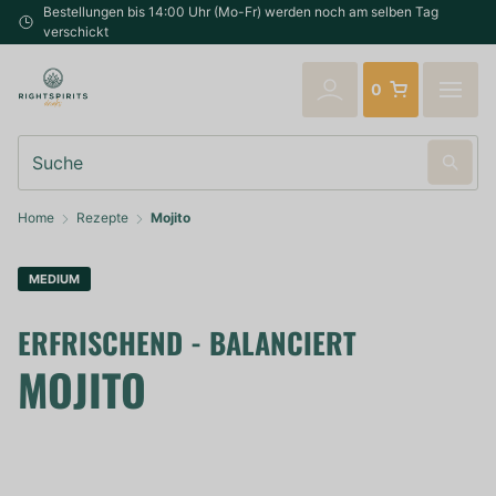
Bestellungen bis 14:00 Uhr (Mo-Fr) werden noch am selben Tag
verschickt
0
Suche
Home
Rezepte
Mojito
MEDIUM
ERFRISCHEND - BALANCIERT
MOJITO