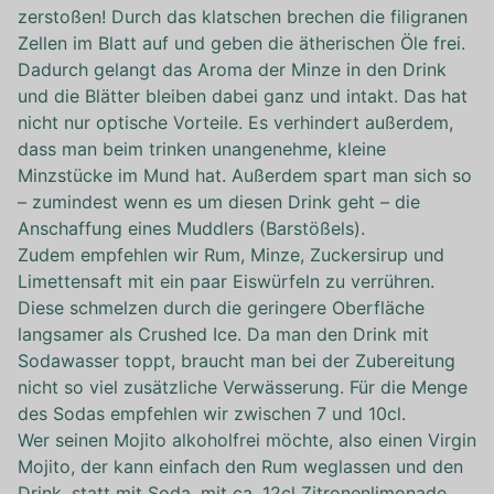
zerstoßen! Durch das klatschen brechen die filigranen
Zellen im Blatt auf und geben die ätherischen Öle frei.
Dadurch gelangt das Aroma der Minze in den Drink
und die Blätter bleiben dabei ganz und intakt. Das hat
nicht nur optische Vorteile. Es verhindert außerdem,
dass man beim trinken unangenehme, kleine
Minzstücke im Mund hat. Außerdem spart man sich so
– zumindest wenn es um diesen Drink geht – die
Anschaffung eines Muddlers (Barstößels).
Zudem empfehlen wir Rum, Minze, Zuckersirup und
Limettensaft mit ein paar Eiswürfeln zu verrühren.
Diese schmelzen durch die geringere Oberfläche
langsamer als Crushed Ice. Da man den Drink mit
Sodawasser toppt, braucht man bei der Zubereitung
nicht so viel zusätzliche Verwässerung. Für die Menge
des Sodas empfehlen wir zwischen 7 und 10cl.
Wer seinen Mojito alkoholfrei möchte, also einen Virgin
Mojito, der kann einfach den Rum weglassen und den
Drink, statt mit Soda, mit ca. 12cl Zitronenlimonade