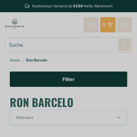
Kostenloser Versand ab
€299
Netto Warenwert
0
Suche
Home
Ron Barcelo
Filter
RON BARCELO