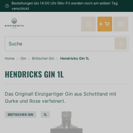
Bestellungen bis 14:00 Uhr (Mo-Fr) werden noch am selben Tag
verschickt
0
Suche
Home
Gin
Britischer Gin
Hendricks Gin 1L
HENDRICKS GIN 1L
Das Original! Einzigartiger Gin aus Schottland mit
Gurke und Rose verfeinert.
BRITISCHER GIN
1L