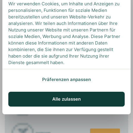
Wir verwenden Cookies, um Inhalte und Anzeigen zu
Dieser Gin ist vielseitig einsetzbar, ob klassisch
personalisieren, Funktionen für soziale Medien
mit Tonic Water oder in Cocktails wie dem
bereitzustellen und unseren Website-Verkehr zu
Martini oder dem Aviation.
analysieren. Wir teilen auch Informationen über Ihre
Nutzung unserer Website mit unseren Partnern für
soziale Medien, Werbung und Analyse. Diese Partner
können diese Informationen mit anderen Daten
kombinieren, die Sie ihnen zur Verfügung gestellt
haben oder die sie aufgrund Ihrer Nutzung ihrer
UNSERE EMPFEHLUNGEN
Dienste gesammelt haben.
DRINKS MIT HENDRICK'S GIN? UNSERE
EMPFEHLUNGEN
Präferenzen anpassen
Alle zulassen
Ansehen