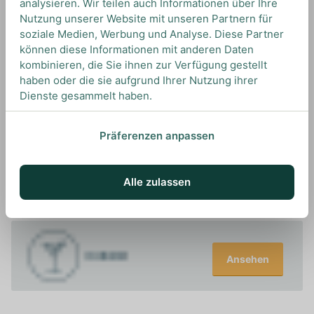
analysieren. Wir teilen auch Informationen über Ihre
Dieser Vodka eignet sich hervorragend für
Nutzung unserer Website mit unseren Partnern für
Cocktails wie den Clubland oder Vodka Martini,
soziale Medien, Werbung und Analyse. Diese Partner
als auch als erfrischenden Highball mit Soda und
können diese Informationen mit anderen Daten
einem Schuss Limette.
kombinieren, die Sie ihnen zur Verfügung gestellt
haben oder die sie aufgrund Ihrer Nutzung ihrer
Dienste gesammelt haben.
Präferenzen anpassen
UNSERE EMPFEHLUNGEN
DRINKS MIT GREY GOOSE? UNSERE
Alle zulassen
EMPFEHLUNGEN
Ansehen