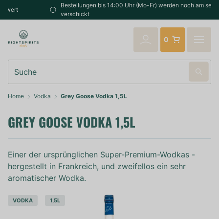
Bestellungen bis 14:00 Uhr (Mo-Fr) werden noch am selben Tag
verschickt
0
Suche
Home
Vodka
Grey Goose Vodka 1,5L
GREY GOOSE VODKA 1,5L
Einer der ursprünglichen Super-Premium-Wodkas -
hergestellt in Frankreich, und zweifellos ein sehr
aromatischer Wodka.
VODKA
1,5L