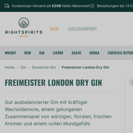
Kostenloser Versand ab
€299
Netto Warenwert
Bestellungen bis 14:
SHOP
EXKLUSIVIMPORTE
WHISKY
RUM
GIN
LIKÖRE
AGAVE
VODKA
COCKTAIL BITTE
Home
Gin
Deutscher Gin
Freimeister London Dry Gin
FREIMEISTER LONDON DRY GIN
Gut ausbalancierter Gin mit kräftiger
Wacholdernote, einem gelungenen
Zusammenspiel von würzigen, floralen, frischen
Aromen und einem vollen Mundgefühl.