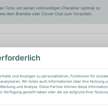
ian Tonic um seinen vollmundigen Charakter optimal zu
 wie dem Bramble oder Clover Club zum Vorschein.
PFEHLUNGEN
erforderlich
Ansehen
nhalte und Anzeigen zu personalisieren, Funktionen für sozial
analysieren. Wir teilen auch Informationen über Ihre Nutzung 
, Werbung und Analyse. Diese Partner können diese Informatio
ur Verfügung gestellt haben oder die sie aufgrund Ihrer Nutzu
Ansehen