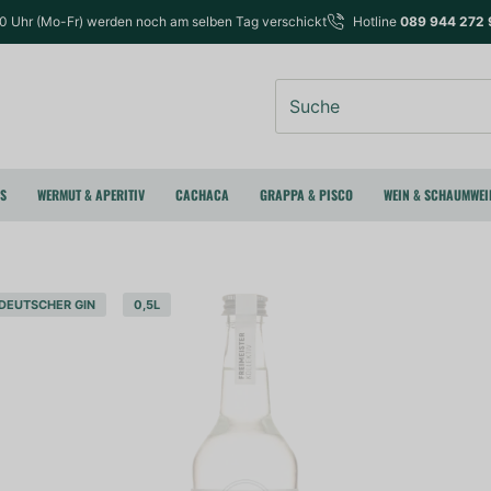
00 Uhr (Mo-Fr) werden noch am selben Tag verschickt
Hotline
089 944 272 
Suche
RS
WERMUT & APERITIV
CACHACA
GRAPPA & PISCO
WEIN & SCHAUMWEI
DEUTSCHER GIN
0,5L