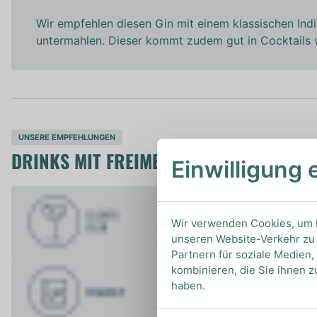
Wir empfehlen diesen Gin mit einem klassischen Ind
untermahlen. Dieser kommt zudem gut in Cocktails
UNSERE EMPFEHLUNGEN
DRINKS MIT FREIMEISTER? UNSERE EM
Einwilligung 
Wir verwenden Cookies, um I
unseren Website-Verkehr zu 
Partnern für soziale Medien
kombinieren, die Sie ihnen z
haben.