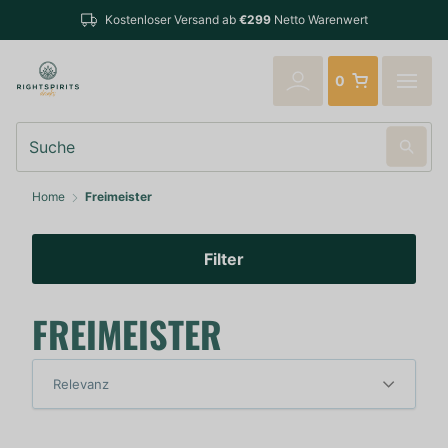
Kostenloser Versand ab
€299
Netto Warenwert
0
Suche
Home
Freimeister
Filter
FREIMEISTER