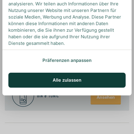
analysieren. Wir teilen auch Informationen über Ihre
Indian Tonic Water, damit sein schönes Farbspiel
Nutzung unserer Website mit unseren Partnern für
sich optimal entfalten kann.
soziale Medien, Werbung und Analyse. Diese Partner
können diese Informationen mit anderen Daten
kombinieren, die Sie ihnen zur Verfügung gestellt
haben oder die sie aufgrund Ihrer Nutzung ihrer
Dienste gesammelt haben.
UNSERE EMPFEHLUNGEN
DRINKS MIT EMPRESS? UNSERE
Präferenzen anpassen
EMPFEHLUNGEN
Alle zulassen
Ansehen