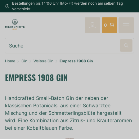
Bestellungen bis 14:00 Uhr (Mo-Fr) werden noch am selben Tag
verschickt
0
Suche
Home
Gin
Weitere Gin
Empress 1908 Gin
EMPRESS 1908 GIN
Handcrafted Small-Batch Gin der neben der
klassischen Botanicals, aus einer Schwarztee
Mischung und der Schmetterlingsblüte hergestellt
wird. Eine Kombination aus Zitrus- und Kräuteraromen
bei einer Kobaltblauen Farbe.