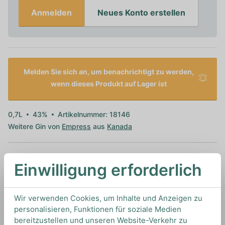
Anmelden
Neues Konto erstellen
Melden Sie sich an, um benachrichtigt zu werden,
wenn dieses Produkt auf Lager ist
0,7L
43%
Artikelnummer: 18146
Weitere Gin von
Empress
aus
Kanada
Einwilligung erforderlich
TIPS & TRICKS
HOW TO DRINK
Wir verwenden Cookies, um Inhalte und Anzeigen zu
personalisieren, Funktionen für soziale Medien
Wir empfehlen diesen Gin mit einem klassischen
bereitzustellen und unseren Website-Verkehr zu