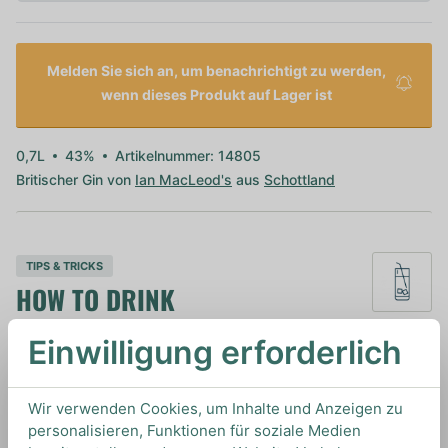
Melden Sie sich an, um benachrichtigt zu werden,
wenn dieses Produkt auf Lager ist
0,7L
43%
Artikelnummer: 14805
Britischer Gin von
Ian MacLeod's
aus
Schottland
TIPS & TRICKS
HOW TO DRINK
Einwilligung erforderlich
Wir empfehlen diesen Gin mit einem klassischen
Indian Tonic Water und einer Zitronenzeste oder
Wir verwenden Cookies, um Inhalte und Anzeigen zu
für Drinks wie Gimlet oder Gin Rickey.
personalisieren, Funktionen für soziale Medien