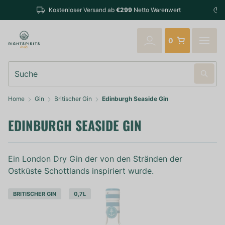
Bestellungen bis 14:00 Uhr (Mo-Fr) werden noch am selb
enwert
verschickt
0
Suche
Home
Gin
Britischer Gin
Edinburgh Seaside Gin
EDINBURGH SEASIDE GIN
Ein London Dry Gin der von den Stränden der
Ostküste Schottlands inspiriert wurde.
BRITISCHER GIN
0,7L