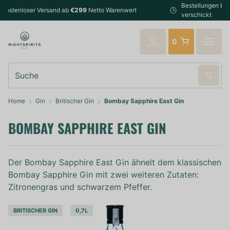
Bestellungen bis 14:00 Uhr (Mo-Fr) werden noch am selben Tag
verschickt
0
Suche
Home
Gin
Britischer Gin
Bombay Sapphire East Gin
BOMBAY SAPPHIRE EAST GIN
Der Bombay Sapphire East Gin ähnelt dem klassischen
Bombay Sapphire Gin mit zwei weiteren Zutaten:
Zitronengras und schwarzem Pfeffer.
BRITISCHER GIN
0,7L