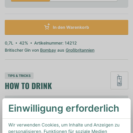
In den Warenkorb
0,7L
42%
Artikelnummer: 14212
Britischer Gin von
Bombay
aus
Großbritannien
TIPS & TRICKS
HOW TO DRINK
Wir empfehlen diesen Gin mit einem Indian Tonic
Einwilligung erforderlich
Water und einer Scheibe Zitrone oder als Zutat
für Cocktails wie Gimlet oder French 75.
Wir verwenden Cookies, um Inhalte und Anzeigen zu
personalisieren, Funktionen für soziale Medien