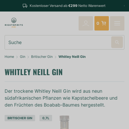
Bestellungen bis 14:00 Uhr (Mo-Fr) werden no
9
Netto Warenwert
verschickt
0
Suche
Home
Gin
Britischer Gin
Whitley Neill Gin
WHITLEY NEILL GIN
Der trockene Whitley Neill Gin wird aus neun
südafrikanischen Pflanzen wie Kapstachelbeere und
den Früchten des Boabab-Baumes hergestellt.
BRITISCHER GIN
0,7L