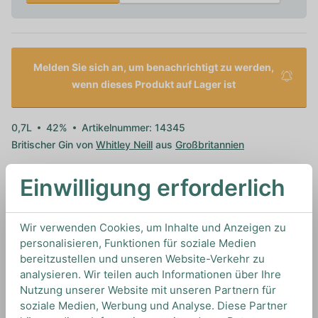
Melden Sie sich an, um benachrichtigt zu werden,
wenn dieses Produkt auf Lager ist
0,7L
42%
Artikelnummer: 14345
Britischer Gin von
Whitley Neill
aus
Großbritannien
Einwilligung erforderlich
TIPS & TRICKS
HOW TO DRINK
Wir verwenden Cookies, um Inhalte und Anzeigen zu
personalisieren, Funktionen für soziale Medien
bereitzustellen und unseren Website-Verkehr zu
analysieren. Wir teilen auch Informationen über Ihre
Wir empfehlen diesen Gin mit einem klassischen
Nutzung unserer Website mit unseren Partnern für
Indian Tonic Water und einer Orangenscheibe, um
soziale Medien, Werbung und Analyse. Diese Partner
seine Aromen optimal zu unterstützen.