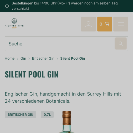
Bestellungen bis 14:00 Uhr (Mo-Fr) werden noch am selben Tag
verschickt
0
Suche
Home
Gin
Britischer Gin
Silent Pool Gin
SILENT POOL GIN
Englischer Gin, handgemacht in den Surrey Hills mit
24 verschiedenen Botanicals.
BRITISCHER GIN
0,7L