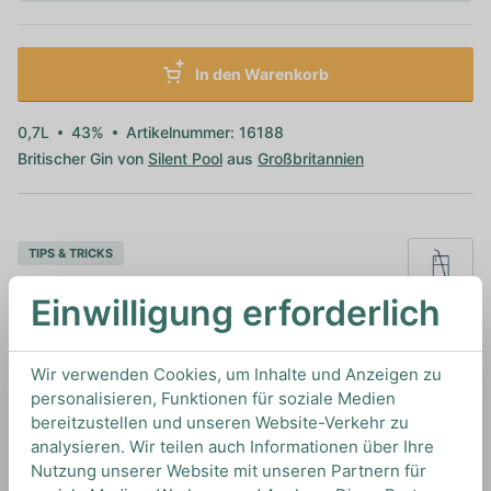
In den Warenkorb
0,7L
43%
Artikelnummer: 16188
Britischer Gin von
Silent Pool
aus
Großbritannien
TIPS & TRICKS
HOW TO DRINK
Einwilligung erforderlich
Wir empfehlen diesen Gin mit einem klassischen
Wir verwenden Cookies, um Inhalte und Anzeigen zu
Indian Tonic Water und einer Zitronenzeste, um
personalisieren, Funktionen für soziale Medien
seine Aromen optimal zu unterstützen.
bereitzustellen und unseren Website-Verkehr zu
analysieren. Wir teilen auch Informationen über Ihre
Nutzung unserer Website mit unseren Partnern für