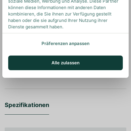
soziale Medien, Werbung und Analyse. Diese Partner
können diese Informationen mit anderen Daten
kombinieren, die Sie ihnen zur Verfügung gestellt
haben oder die sie aufgrund Ihrer Nutzung ihrer
UNSERE EMPFEHLUNGEN
DRINKS MIT SILENT POOL? UNSERE
Dienste gesammelt haben.
EMPFEHLUNGEN
Präferenzen anpassen
Alle zulassen
Ansehen
Spezifikationen