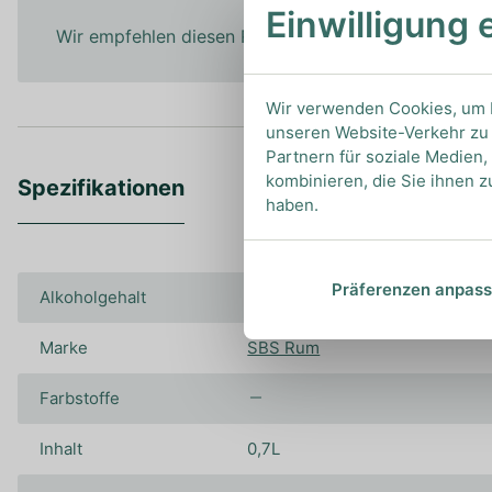
Einwilligung 
Wir empfehlen diesen Rum pur zu genießen, um all
Wir verwenden Cookies, um I
unseren Website-Verkehr zu 
Partnern für soziale Medien
kombinieren, die Sie ihnen z
Spezifikationen
haben.
Präferenzen anpas
Alkoholgehalt
57.00%
Marke
SBS Rum
Farbstoffe
Inhalt
0,7L