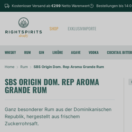
Kostenloser Versand ab
€299
Netto Warenwert
Bestellungen bis 14:
SHOP
EXKLUSIVIMPORTE
WHISKY
RUM
GIN
LIKÖRE
AGAVE
VODKA
COCKTAIL BITTE
Home
Rum
SBS Origin Dom. Rep Aroma Grande Rum
SBS ORIGIN DOM. REP AROMA
GRANDE RUM
Ganz besonderer Rum aus der Dominikanischen
Republik, hergestellt aus frischem
Zuckerrohrsaft.