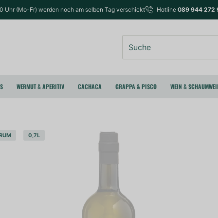
00 Uhr (Mo-Fr) werden noch am selben Tag verschickt
Hotline
089 944 272 
Suche
RS
WERMUT & APERITIV
CACHACA
GRAPPA & PISCO
WEIN & SCHAUMWEI
RUM
0,7L