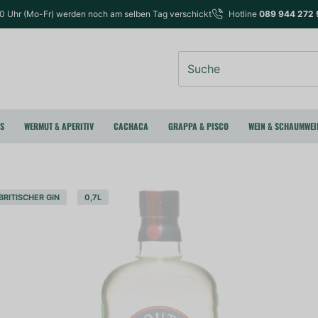
00 Uhr (Mo-Fr) werden noch am selben Tag verschickt
Hotline
089 944 272 
Suche
RS
WERMUT & APERITIV
CACHACA
GRAPPA & PISCO
WEIN & SCHAUMWEI
BRITISCHER GIN
0,7L