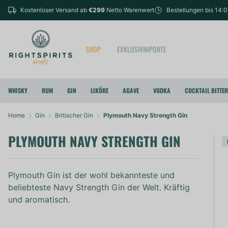
Kostenloser Versand ab
€299
Netto Warenwert
Bestellungen bis 14:
SHOP
EXKLUSIVIMPORTE
WHISKY
RUM
GIN
LIKÖRE
AGAVE
VODKA
COCKTAIL BITTE
Home
Gin
Britischer Gin
Plymouth Navy Strength Gin
PLYMOUTH NAVY STRENGTH GIN
Plymouth Gin ist der wohl bekannteste und
beliebteste Navy Strength Gin der Welt. Kräftig
und aromatisch.