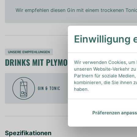
Wir empfehlen diesen Gin mit einem trockenen Toni
Einwilligung 
UNSERE EMPFEHLUNGEN
DRINKS MIT PLYMOUTH? UNSERE EMPF
Wir verwenden Cookies, um I
unseren Website-Verkehr zu 
Partnern für soziale Medien
kombinieren, die Sie ihnen z
haben.
Präferenzen anpas
Spezifikationen