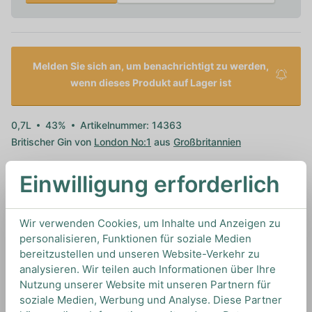
Melden Sie sich an, um benachrichtigt zu werden,
wenn dieses Produkt auf Lager ist
0,7L
43%
Artikelnummer: 14363
Britischer Gin von
London No:1
aus
Großbritannien
Einwilligung erforderlich
TIPS & TRICKS
HOW TO DRINK
Wir verwenden Cookies, um Inhalte und Anzeigen zu
personalisieren, Funktionen für soziale Medien
bereitzustellen und unseren Website-Verkehr zu
analysieren. Wir teilen auch Informationen über Ihre
Wir empfehlen diesen Gin mit einem klassischen
Nutzung unserer Website mit unseren Partnern für
Indian Tonic Water um all seinen Aromen einen
soziale Medien, Werbung und Analyse. Diese Partner
optimalen Untergrund zu bieten.