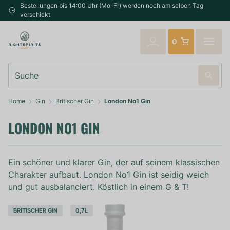
Bestellungen bis 14:00 Uhr (Mo-Fr) werden noch am selben Tag
verschickt
0
Suche
Home
Gin
Britischer Gin
London No1 Gin
LONDON NO1 GIN
Ein schöner und klarer Gin, der auf seinem klassischen
Charakter aufbaut. London No1 Gin ist seidig weich
und gut ausbalanciert. Köstlich in einem G & T!
BRITISCHER GIN
0,7L