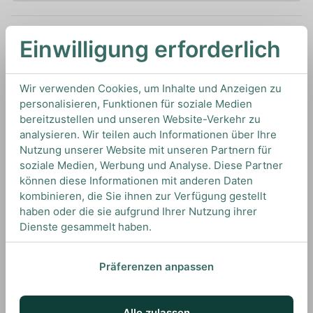
Einwilligung erforderlich
Melden Sie sich an, um benachrichtigt zu werden,
wenn dieses Produkt auf Lager ist
Wir verwenden Cookies, um Inhalte und Anzeigen zu
personalisieren, Funktionen für soziale Medien
0,7L
40%
Artikelnummer: 16037
bereitzustellen und unseren Website-Verkehr zu
Vodka von
Grey Goose
aus
Frankreich
analysieren. Wir teilen auch Informationen über Ihre
Nutzung unserer Website mit unseren Partnern für
soziale Medien, Werbung und Analyse. Diese Partner
können diese Informationen mit anderen Daten
TIPS & TRICKS
kombinieren, die Sie ihnen zur Verfügung gestellt
HOW TO DRINK
haben oder die sie aufgrund Ihrer Nutzung ihrer
Dienste gesammelt haben.
Wir empfehlen diesen Vodka eisgekühlt zu
Präferenzen anpassen
servieren oder für Drinks wie den Pornstar
Martini.
Alle zulassen