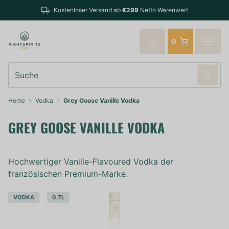
Bestellungen bi
Kostenloser Versand ab
€299
Netto Warenwert
verschickt
0
Suche
Home
Vodka
Grey Goose Vanille Vodka
GREY GOOSE VANILLE VODKA
Hochwertiger Vanille-Flavoured Vodka der
französischen Premium-Marke.
VODKA
0,7L