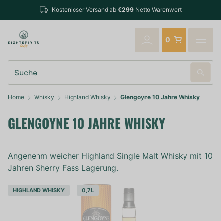
Bestellungen bis 14:00 Uhr
r Versand ab
€299
Netto Warenwert
verschickt
0
Suche
Home
Whisky
Highland Whisky
Glengoyne 10 Jahre Whisky
GLENGOYNE 10 JAHRE WHISKY
Angenehm weicher Highland Single Malt Whisky mit 10
Jahren Sherry Fass Lagerung.
HIGHLAND WHISKY
0,7L