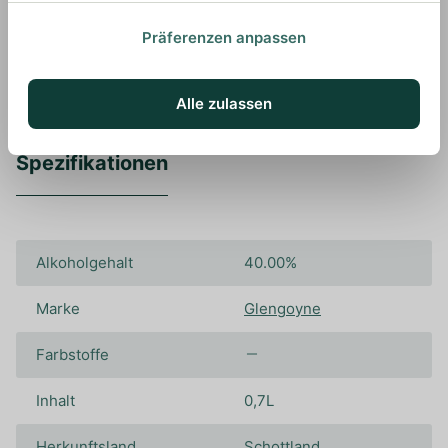
um all seine Aromen optimal wahrnehmen zu
können.
Präferenzen anpassen
Alle zulassen
Spezifikationen
Alkoholgehalt
40.00%
Marke
Glengoyne
Farbstoffe
Inhalt
0,7L
Herkunftsland
Schottland