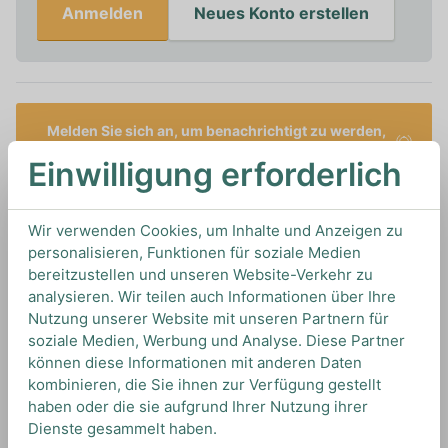
Anmelden
Neues Konto erstellen
Melden Sie sich an, um benachrichtigt zu werden,
wenn dieses Produkt auf Lager ist
Einwilligung erforderlich
0,7L
40%
Artikelnummer: 16919
Wir verwenden Cookies, um Inhalte und Anzeigen zu
Highland Whisky von
Glengoyne
aus
Schottland
personalisieren, Funktionen für soziale Medien
bereitzustellen und unseren Website-Verkehr zu
analysieren. Wir teilen auch Informationen über Ihre
Nutzung unserer Website mit unseren Partnern für
TIPS & TRICKS
soziale Medien, Werbung und Analyse. Diese Partner
HOW TO DRINK
können diese Informationen mit anderen Daten
kombinieren, die Sie ihnen zur Verfügung gestellt
haben oder die sie aufgrund Ihrer Nutzung ihrer
Wir empfehlen diesen Whisky pur zu genießen,
Dienste gesammelt haben.