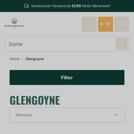
Kostenloser Versand ab
€299
Netto Warenwert
0
Suche
Home
Glengoyne
Filter
GLENGOYNE