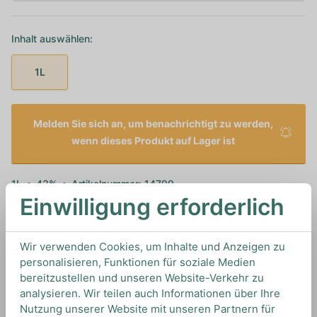
Inhalt auswählen:
1L
Melden Sie sich an, um benachrichtigt zu werden,
wenn dieses Produkt auf Lager ist
1L
43%
Artikelnummer: 14799
Einwilligung erforderlich
Spanischer Gin von
Gin Mare
aus
Spanien
Wir verwenden Cookies, um Inhalte und Anzeigen zu
personalisieren, Funktionen für soziale Medien
TIPS & TRICKS
bereitzustellen und unseren Website-Verkehr zu
HOW TO DRINK
analysieren. Wir teilen auch Informationen über Ihre
Nutzung unserer Website mit unseren Partnern für