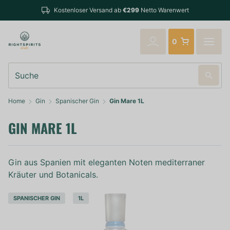
Best
Kostenloser Versand ab
€299
Netto Warenwert
vers
0
Suche
Home
Gin
Spanischer Gin
Gin Mare 1L
GIN MARE 1L
Gin aus Spanien mit eleganten Noten mediterraner
Kräuter und Botanicals.
SPANISCHER GIN
1L