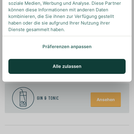
soziale Medien, Werbung und Analyse. Diese Partner
Wir empfehlen diesen Gin mit Tonic Water und
können diese Informationen mit anderen Daten
einem Streifen Zitronenschale.
kombinieren, die Sie ihnen zur Verfügung gestellt
haben oder die sie aufgrund Ihrer Nutzung ihrer
Dienste gesammelt haben.
Präferenzen anpassen
UNSERE EMPFEHLUNGEN
DRINKS MIT GIN MARE? UNSERE
Alle zulassen
EMPFEHLUNGEN
Ansehen