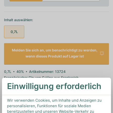
Inhalt auswählen:
0,7L
Melden Sie sich an, um benachrichtigt zu werden,
wenn dieses Produkt auf Lager ist
0,7L
40%
Artikelnummer: 13724
Französischer Gin von
G-Vine
aus
Frankreich
Einwilligung erforderlich
TIPS & TRICKS
Wir verwenden Cookies, um Inhalte und Anzeigen zu
HOW TO DRINK
personalisieren, Funktionen für soziale Medien
bereitzustellen und unseren Website-Verkehr zu