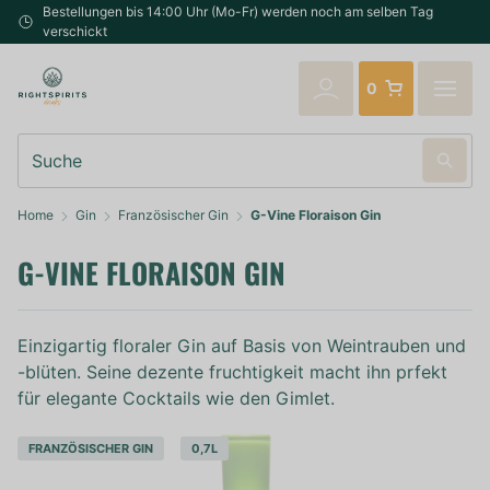
Bestellungen bis 14:00 Uhr (Mo-Fr) werden noch am selben Tag
verschickt
0
Suche
Home
Gin
Französischer Gin
G-Vine Floraison Gin
G-VINE FLORAISON GIN
Einzigartig floraler Gin auf Basis von Weintrauben und
-blüten. Seine dezente fruchtigkeit macht ihn prfekt
für elegante Cocktails wie den Gimlet.
FRANZÖSISCHER GIN
0,7L