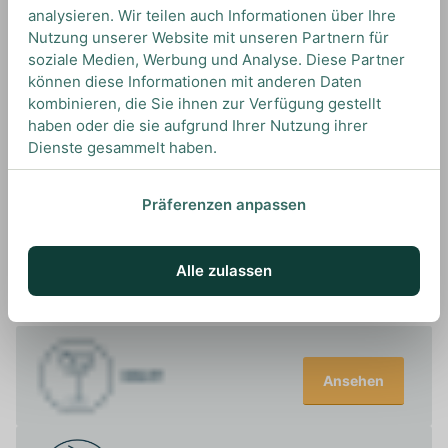
analysieren. Wir teilen auch Informationen über Ihre
Nutzung unserer Website mit unseren Partnern für
Dieser Gin eignet sich optimal mit einem
soziale Medien, Werbung und Analyse. Diese Partner
mitteltrockenen Tonic Water, als auch als Basis
können diese Informationen mit anderen Daten
für Cocktails wie den Gimlet.
kombinieren, die Sie ihnen zur Verfügung gestellt
haben oder die sie aufgrund Ihrer Nutzung ihrer
Dienste gesammelt haben.
Präferenzen anpassen
UNSERE EMPFEHLUNGEN
DRINKS MIT G-VINE? UNSERE
Alle zulassen
EMPFEHLUNGEN
Ansehen