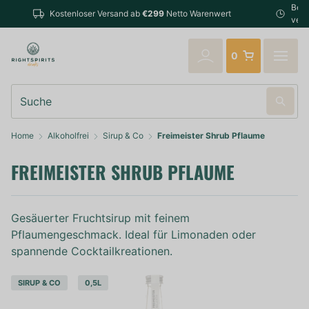
Bestellungen bis 14:00 Uhr (Mo-Fr) werden noch am selb
enwert
verschickt
0
Suche
Home
Alkoholfrei
Sirup & Co
Freimeister Shrub Pflaume
FREIMEISTER SHRUB PFLAUME
Gesäuerter Fruchtsirup mit feinem
Pflaumengeschmack. Ideal für Limonaden oder
spannende Cocktailkreationen.
SIRUP & CO
0,5L