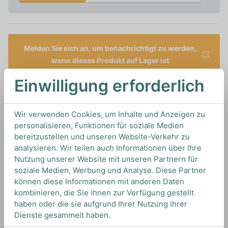
Melden Sie sich an, um benachrichtigt zu werden,
wenn dieses Produkt auf Lager ist
Einwilligung erforderlich
0,5L
Artikelnummer: 17775
Sirup & Co von
Freimeister
aus
Deutschland
Wir verwenden Cookies, um Inhalte und Anzeigen zu
personalisieren, Funktionen für soziale Medien
bereitzustellen und unseren Website-Verkehr zu
analysieren. Wir teilen auch Informationen über Ihre
TIPS & TRICKS
Nutzung unserer Website mit unseren Partnern für
HOW TO DRINK
soziale Medien, Werbung und Analyse. Diese Partner
können diese Informationen mit anderen Daten
kombinieren, die Sie ihnen zur Verfügung gestellt
Dieser Shrub eignet sich optimal für spannende
haben oder die sie aufgrund Ihrer Nutzung ihrer
Cocktail-Eigenkreationen oder um Drinks wie
Dienste gesammelt haben.
einem Scotch & Soda einen aufregenden Twist zu