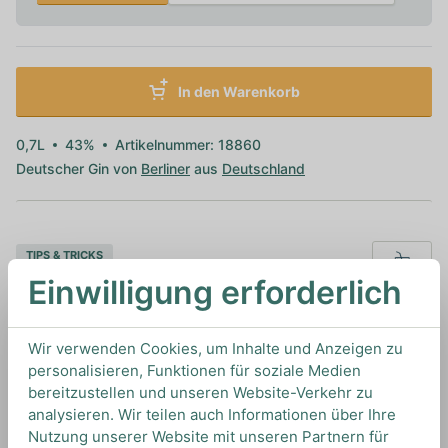
In den Warenkorb
0,7L
43%
Artikelnummer: 18860
Deutscher Gin von
Berliner
aus
Deutschland
TIPS & TRICKS
HOW TO DRINK
Einwilligung erforderlich
Wir verwenden Cookies, um Inhalte und Anzeigen zu
Wir empfehlen diesen Gin als Gin & Tonic mit
personalisieren, Funktionen für soziale Medien
einem trockenen Tonic Water.
bereitzustellen und unseren Website-Verkehr zu
analysieren. Wir teilen auch Informationen über Ihre
Nutzung unserer Website mit unseren Partnern für