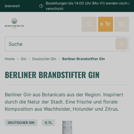
Bestellungen bis 14:00 Uhr (Mo-Fr) werden noch am selben Tag
verschickt
0
Suche
Home
Gin
Deutscher Gin
Berliner Brandstifter Gin
BERLINER BRANDSTIFTER GIN
Berliner Gin aus Botanicals aus der Region. Inspiriert
durch die Natur der Stadt. Eine frische und florale
Komposition aus Wachholder, Holunder und Zitrus.
DEUTSCHER GIN
0,7L