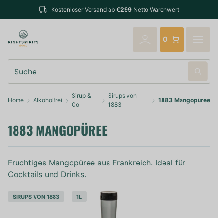
Bestellunge
Kostenloser Versand ab
€299
Netto Warenwert
verschickt
0
Suche
Sirup &
Sirups von
Home
Alkoholfrei
1883 Mangopüree
Co
1883
1883 MANGOPÜREE
Fruchtiges Mangopüree aus Frankreich. Ideal für
Cocktails und Drinks.
SIRUPS VON 1883
1L