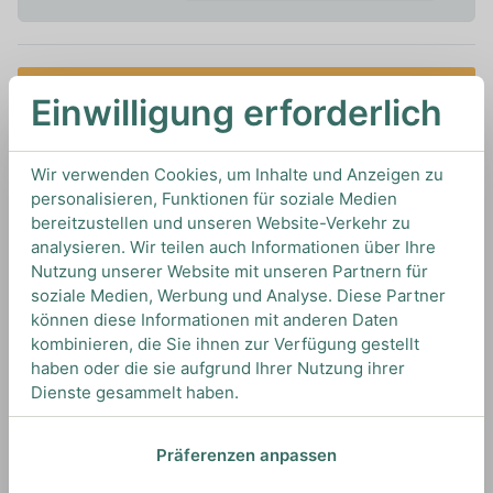
In den Warenkorb
Einwilligung erforderlich
1L
Artikelnummer: 19824
Wir verwenden Cookies, um Inhalte und Anzeigen zu
Sirups von 1883 von
1883 Syrups
aus
Frankreich
personalisieren, Funktionen für soziale Medien
bereitzustellen und unseren Website-Verkehr zu
analysieren. Wir teilen auch Informationen über Ihre
Nutzung unserer Website mit unseren Partnern für
TIPS & TRICKS
soziale Medien, Werbung und Analyse. Diese Partner
HOW TO DRINK
können diese Informationen mit anderen Daten
kombinieren, die Sie ihnen zur Verfügung gestellt
haben oder die sie aufgrund Ihrer Nutzung ihrer
Wir empfehlen dieses Mangopüree für
Dienste gesammelt haben.
verschiedene Desserts oder spannende
Cocktailkreationen.
Präferenzen anpassen