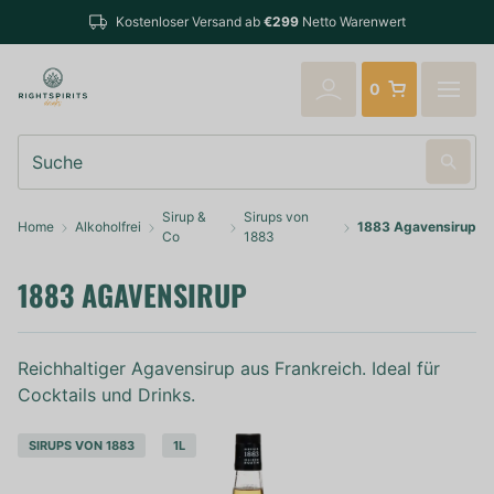
Bestellungen bis 14:00 Uhr
r Versand ab
€299
Netto Warenwert
verschickt
0
Suche
Sirup &
Sirups von
Home
Alkoholfrei
1883 Agavensirup
Co
1883
1883 AGAVENSIRUP
Reichhaltiger Agavensirup aus Frankreich. Ideal für
Cocktails und Drinks.
SIRUPS VON 1883
1L