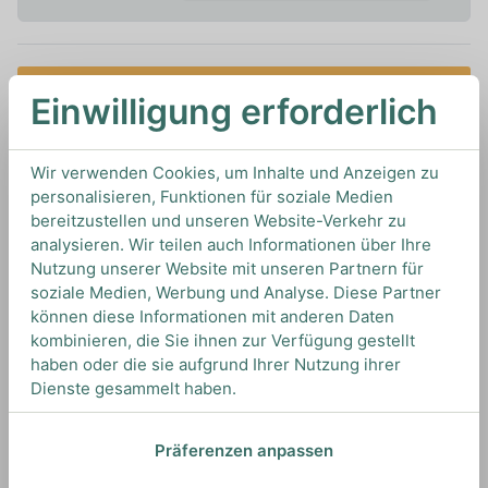
In den Warenkorb
Einwilligung erforderlich
1L
Artikelnummer: 19943
Wir verwenden Cookies, um Inhalte und Anzeigen zu
Sirups von 1883 von
1883 Syrups
aus
Frankreich
personalisieren, Funktionen für soziale Medien
bereitzustellen und unseren Website-Verkehr zu
analysieren. Wir teilen auch Informationen über Ihre
Nutzung unserer Website mit unseren Partnern für
TIPS & TRICKS
soziale Medien, Werbung und Analyse. Diese Partner
HOW TO DRINK
können diese Informationen mit anderen Daten
kombinieren, die Sie ihnen zur Verfügung gestellt
haben oder die sie aufgrund Ihrer Nutzung ihrer
Wir empfehlen diesen Sirup zum Süßen
Dienste gesammelt haben.
unterschiedlichster Getränke und Desserts, oder
für Drinks wie die Thommy's Margarita.
Präferenzen anpassen