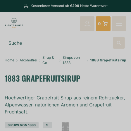
Bestell
Kostenloser Versand ab
€299
Netto Warenwert
verschi
0
Suche
Sirup &
Sirups von
Home
Alkoholfrei
1883 Grapefruitsirup
Co
1883
1883 GRAPEFRUITSIRUP
Hochwertiger Grapefruit Sirup aus reinem Rohrzucker,
Alpenwasser, natürlichen Aromen und Grapefruit
Fruchtsaft.
SIRUPS VON 1883
1L