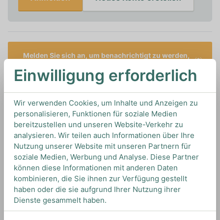
Melden Sie sich an, um benachrichtigt zu werden,
wenn dieses Produkt auf Lager ist
Einwilligung erforderlich
1L
Artikelnummer: 19043
Wir verwenden Cookies, um Inhalte und Anzeigen zu
Sirups von 1883 von
1883 Syrups
aus
Frankreich
personalisieren, Funktionen für soziale Medien
bereitzustellen und unseren Website-Verkehr zu
analysieren. Wir teilen auch Informationen über Ihre
Nutzung unserer Website mit unseren Partnern für
TIPS & TRICKS
soziale Medien, Werbung und Analyse. Diese Partner
HOW TO DRINK
können diese Informationen mit anderen Daten
kombinieren, die Sie ihnen zur Verfügung gestellt
haben oder die sie aufgrund Ihrer Nutzung ihrer
Mit diesem hochwertigem Grapefruit Sirup,
Dienste gesammelt haben.
lassen sich köstliche Cocktails kreieren.