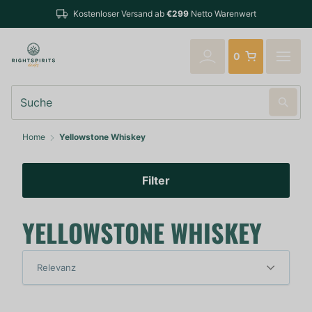
Kostenloser Versand ab
€299
Netto Warenwert
0
Suche
Home
Yellowstone Whiskey
Filter
YELLOWSTONE WHISKEY