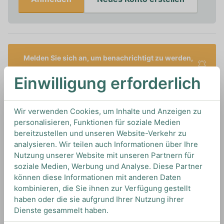
Melden Sie sich an, um benachrichtigt zu werden,
wenn dieses Produkt auf Lager ist
Einwilligung erforderlich
0,7L
40%
Artikelnummer: 16388
Wir verwenden Cookies, um Inhalte und Anzeigen zu
Bourbon Whiskey von
Yellow Rose
aus
USA
personalisieren, Funktionen für soziale Medien
bereitzustellen und unseren Website-Verkehr zu
analysieren. Wir teilen auch Informationen über Ihre
Nutzung unserer Website mit unseren Partnern für
TIPS & TRICKS
soziale Medien, Werbung und Analyse. Diese Partner
HOW TO DRINK
können diese Informationen mit anderen Daten
kombinieren, die Sie ihnen zur Verfügung gestellt
haben oder die sie aufgrund Ihrer Nutzung ihrer
Wir empfehlen diesen Whiskey pur zu genießen
Dienste gesammelt haben.
oder on the rocks, um weitere Aromen