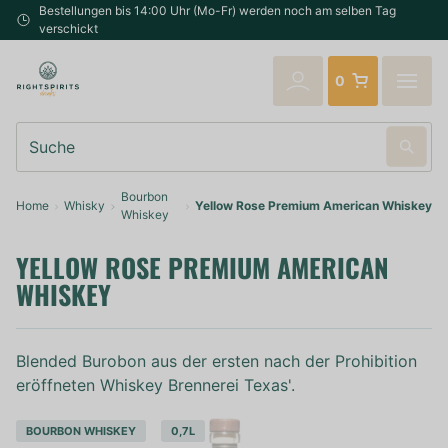
Bestellungen bis 14:00 Uhr (Mo-Fr) werden noch am selben Tag
verschickt
0
Suche
Bourbon
Home
Whisky
Yellow Rose Premium American Whiskey
Whiskey
YELLOW ROSE PREMIUM AMERICAN
WHISKEY
Blended Burobon aus der ersten nach der Prohibition
eröffneten Whiskey Brennerei Texas'.
BOURBON WHISKEY
0,7L