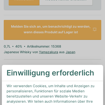
Melden Sie sich an, um benachrichtigt zu werden,
wenn dieses Produkt auf Lager ist
0,7L
40%
Artikelnummer: 15368
Japanese Whisky von
Yamazakura
aus
Japan
Einwilligung erforderlich
TIPS & TRICKS
HOW TO DRINK
Wir verwenden Cookies, um Inhalte und Anzeigen zu
personalisieren, Funktionen für soziale Medien
Wir empfehlen diesen Whisky pur zu genießen
bereitzustellen und unseren Website-Verkehr zu
oder für Drinks wie den Bobby Burns oder Hot
analysieren. Wir teilen auch Informationen über Ihre