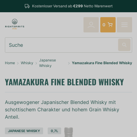
Bestellungen bis 14:00 Uhr (Mo-Fr) werden no
9
Netto Warenwert
verschickt
0
Suche
Japanese
Home
Whisky
Yamazakura Fine Blended Whisky
Whisky
YAMAZAKURA FINE BLENDED WHISKY
Ausgewogener Japanischer Blended Whisky mit
schottischem Charakter und hohem Grain Whisky
Anteil.
JAPANESE WHISKY
0,7L