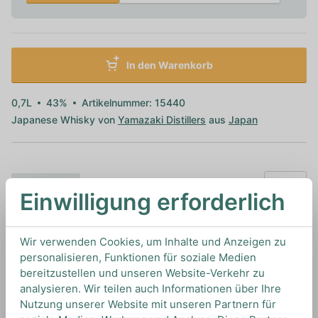
In den Warenkorb
0,7L
43%
Artikelnummer: 15440
Japanese Whisky von
Yamazaki Distillers
aus
Japan
TIPS & TRICKS
Einwilligung erforderlich
HOW TO DRINK
Wir verwenden Cookies, um Inhalte und Anzeigen zu
Wir empfehlen diesen Whiskey pur zu genießen,
personalisieren, Funktionen für soziale Medien
oder als Mizuwari um weitere Aromen
bereitzustellen und unseren Website-Verkehr zu
aufzuschließen.
analysieren. Wir teilen auch Informationen über Ihre
Nutzung unserer Website mit unseren Partnern für