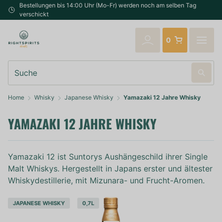
Bestellungen bis 14:00 Uhr (Mo-Fr) werden noch am selben Tag
verschickt
0
Suche
Home
Whisky
Japanese Whisky
Yamazaki 12 Jahre Whisky
YAMAZAKI 12 JAHRE WHISKY
Yamazaki 12 ist Suntorys Aushängeschild ihrer Single
Malt Whiskys. Hergestellt in Japans erster und ältester
Whiskydestillerie, mit Mizunara- und Frucht-Aromen.
JAPANESE WHISKY
0,7L