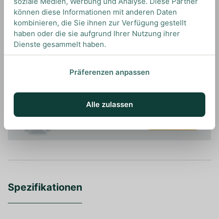
soziale Medien, Werbung und Analyse. Diese Partner
können diese Informationen mit anderen Daten
kombinieren, die Sie ihnen zur Verfügung gestellt
haben oder die sie aufgrund Ihrer Nutzung ihrer
Dienste gesammelt haben.
UNSERE EMPFEHLUNGEN
DRINKS MIT YAMAZAKI DISTILLERS?
UNSERE EMPFEHLUNGEN
Präferenzen anpassen
Alle zulassen
Ansehen
Spezifikationen