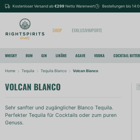
Kostenloser Versand ab
€299
Netto Warenwert
Bestellungen bis 14:
SHOP
EXKLUSIVIMPORTE
WHISKY
RUM
GIN
LIKÖRE
AGAVE
VODKA
COCKTAIL BITTE
Home
Tequila
Tequila Blanco
Volcan Blanco
VOLCAN BLANCO
Sehr sanfter und zugänglicher Blanco Tequila.
Perfekter Tequila für Cocktails oder zum puren
Genuss.