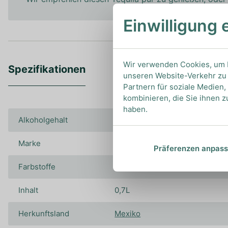
Einwilligung 
Wir verwenden Cookies, um I
Spezifikationen
unseren Website-Verkehr zu 
Partnern für soziale Medien
kombinieren, die Sie ihnen z
haben.
Alkoholgehalt
40.00%
Marke
Volcan Tequila
Präferenzen anpas
Farbstoffe
Inhalt
0,7L
Herkunftsland
Mexiko