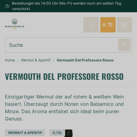
Bestellungen bis 14:00 Uhr (Mo-Fr) werden noch am selben Tag
verschickt
0
Suche
Home
Wermut & Aperitif
Vermouth Del Professore Rosso
VERMOUTH DEL PROFESSORE ROSSO
Einzigartiger Wermut der auf rotem & weißem Wein
basiert. Überzeugt durch Noten von Balsamico und
Minze. Das Aroma entfaltet sich ideal beim puren
Genuss.
WERMUT & APERITIF
0,75L