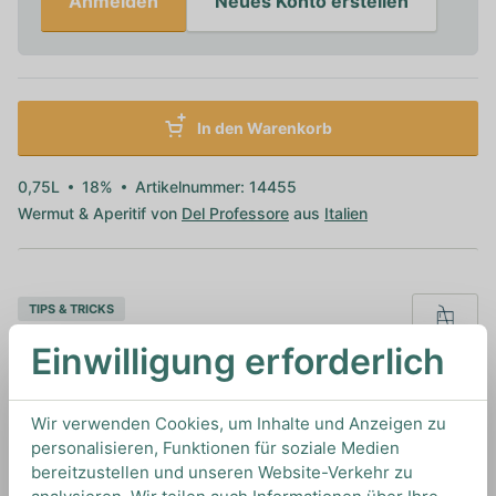
Anmelden
Neues Konto erstellen
In den Warenkorb
0,75L
18%
Artikelnummer: 14455
Wermut & Aperitif von
Del Professore
aus
Italien
TIPS & TRICKS
HOW TO DRINK
Einwilligung erforderlich
Wir empfehlen diesen Vermouth pur oder mit
Wir verwenden Cookies, um Inhalte und Anzeigen zu
Soda als erfrischenden Highball. Auch für Drinks
personalisieren, Funktionen für soziale Medien
wie den Negroni eignet er sich optimal.
bereitzustellen und unseren Website-Verkehr zu