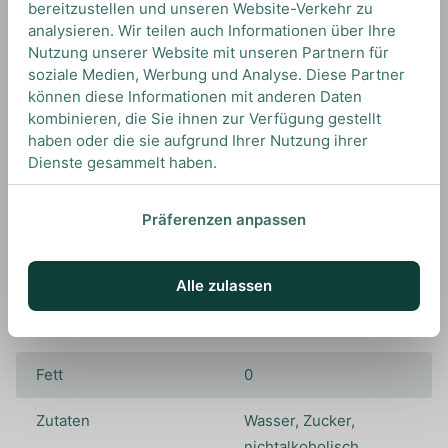
bereitzustellen und unseren Website-Verkehr zu
analysieren. Wir teilen auch Informationen über Ihre
Nutzung unserer Website mit unseren Partnern für
Marke
Undone
soziale Medien, Werbung und Analyse. Diese Partner
können diese Informationen mit anderen Daten
kombinieren, die Sie ihnen zur Verfügung gestellt
Kohlenhydrate
16
haben oder die sie aufgrund Ihrer Nutzung ihrer
Dienste gesammelt haben.
Kohlenhydrate, davon
16
Zucker
Präferenzen anpassen
Farbstoffe
Inhalt
0,7L
Alle zulassen
Herkunftsland
Deutschland
Fett
0
Zutaten
Wasser, Zucker,
nichtalkoholisch