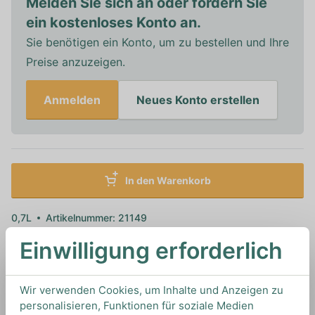
Melden Sie sich an oder fordern Sie
ein kostenloses Konto an.
Sie benötigen ein Konto, um zu bestellen und Ihre
Preise anzuzeigen.
Anmelden
Neues Konto erstellen
In den Warenkorb
0,7L
Artikelnummer: 21149
0 von
Undone
aus
Deutschland
Einwilligung erforderlich
Wir verwenden Cookies, um Inhalte und Anzeigen zu
Spezifikationen
personalisieren, Funktionen für soziale Medien