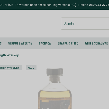
00 Uhr (Mo-Fr) werden noch am selben Tag verschickt
Hotline
089 944 272 
Suche
RS
WERMUT & APERITIV
CACHACA
GRAPPA & PISCO
WEIN & SCHAUMWEI
ength Whiskey
IRISH WHISKEY
0,7L