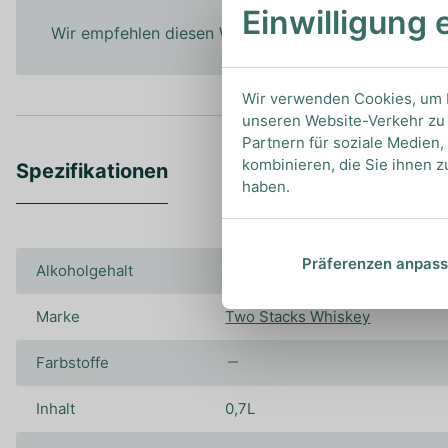
Einwilligung 
Wir empfehlen diesen Whiskey pur zu genießen, um
Wir verwenden Cookies, um I
unseren Website-Verkehr zu 
Partnern für soziale Medien
kombinieren, die Sie ihnen z
Spezifikationen
haben.
Präferenzen anpas
Alkoholgehalt
63.00%
Marke
Two Stacks Whiskey
Farbstoffe
Inhalt
0,7L