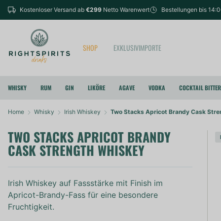
Kostenloser Versand ab
€299
Netto Warenwert
Bestellungen bis 14:
SHOP
EXKLUSIVIMPORTE
WHISKY
RUM
GIN
LIKÖRE
AGAVE
VODKA
COCKTAIL BITTE
Home
Whisky
Irish Whiskey
Two Stacks Apricot Brandy Cask Str
TWO STACKS APRICOT BRANDY
CASK STRENGTH WHISKEY
Irish Whiskey auf Fassstärke mit Finish im
Apricot-Brandy-Fass für eine besondere
Fruchtigkeit.