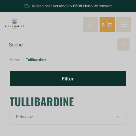
Kostenloser Versand ab
€299
Netto Warenwert
0
Suche
Home
Tullibardine
Filter
TULLIBARDINE