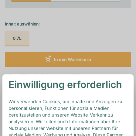
Inhalt auswählen:
0,7L
In den Warenkorb
0,7L
40%
Artikelnummer: 14556
Einwilligung erforderlich
Irish Whiskey von
Tullamore Dew
aus
Irland
Wir verwenden Cookies, um Inhalte und Anzeigen zu
personalisieren, Funktionen für soziale Medien
TIPS & TRICKS
bereitzustellen und unseren Website-Verkehr zu
HOW TO DRINK
analysieren. Wir teilen auch Informationen über Ihre
Nutzung unserer Website mit unseren Partnern für
soziale Medien, Werbung und Analyse. Diese Partner