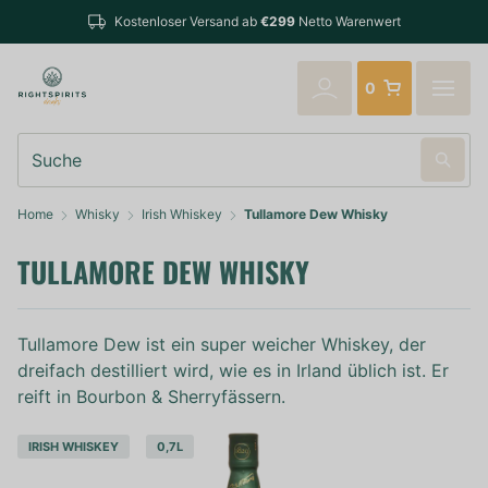
Bestellungen bis 14:00 Uhr (Mo-F
sand ab
€299
Netto Warenwert
verschickt
0
Suche
Home
Whisky
Irish Whiskey
Tullamore Dew Whisky
TULLAMORE DEW WHISKY
Tullamore Dew ist ein super weicher Whiskey, der
dreifach destilliert wird, wie es in Irland üblich ist. Er
reift in Bourbon & Sherryfässern.
IRISH WHISKEY
0,7L