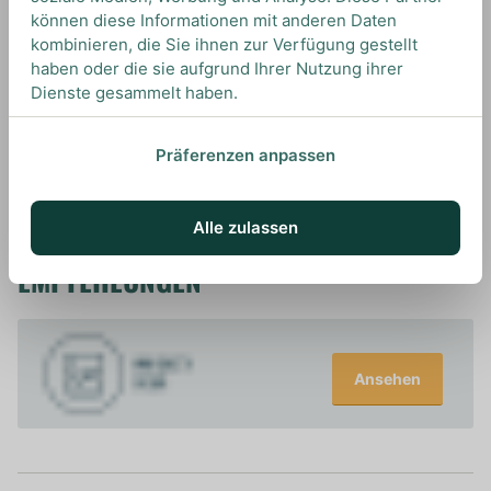
Wir empfehlen diesen Whiskey on the rocks oder
können diese Informationen mit anderen Daten
als Highball mit Ginger Ale und einer Spalte
kombinieren, die Sie ihnen zur Verfügung gestellt
Limette oder für Cocktails wie den Whiskey Sour.
haben oder die sie aufgrund Ihrer Nutzung ihrer
Dienste gesammelt haben.
Präferenzen anpassen
UNSERE EMPFEHLUNGEN
Alle zulassen
DRINKS MIT TULLAMORE DEW? UNSERE
EMPFEHLUNGEN
Ansehen