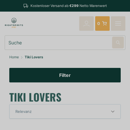
Kostenloser Versand ab
€299
Netto Warenwert
0
Suche
Home
Tiki Lovers
Filter
TIKI LOVERS