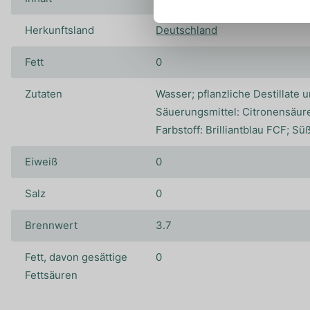
Herkunftsland
Deutschland
Fett
0
Zutaten
Wasser; pflanzliche Destillate 
Säuerungsmittel: Citronensäure
Farbstoff: Brilliantblau FCF; S
Eiweiß
0
Salz
0
Brennwert
3.7
Fett, davon gesättige
0
Fettsäuren