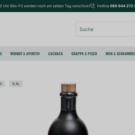
00 Uhr (Mo-Fr) werden noch am selben Tag verschickt
Hotline
089 944 272 
Suche
RS
WERMUT & APERITIV
CACHACA
GRAPPA & PISCO
WEIN & SCHAUMWEI
0
0,5L