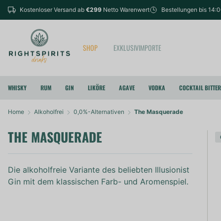
Kostenloser Versand ab
€299
Netto Warenwert
Bestellungen bis 14:
SHOP
EXKLUSIVIMPORTE
WHISKY
RUM
GIN
LIKÖRE
AGAVE
VODKA
COCKTAIL BITTE
Home
Alkoholfrei
0,0%-Alternativen
The Masquerade
THE MASQUERADE
Die alkoholfreie Variante des beliebten Illusionist
Gin mit dem klassischen Farb- und Aromenspiel.