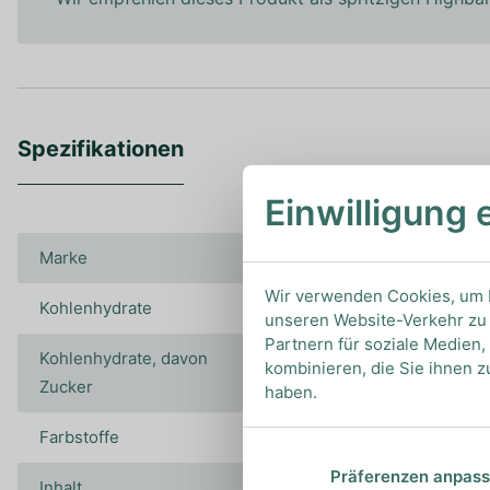
Spezifikationen
Einwilligung 
Marke
The Illusionist
Wir verwenden Cookies, um I
Kohlenhydrate
0.2
unseren Website-Verkehr zu 
Partnern für soziale Medien
Kohlenhydrate, davon
0.2
kombinieren, die Sie ihnen z
Zucker
haben.
Farbstoffe
Präferenzen anpas
Inhalt
0,5L