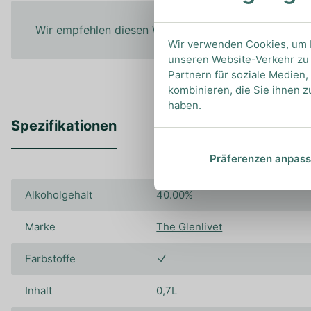
Wir empfehlen diesen Whisky pur zu genießen, um a
Wir verwenden Cookies, um I
unseren Website-Verkehr zu 
Partnern für soziale Medien
kombinieren, die Sie ihnen z
haben.
Spezifikationen
Präferenzen anpas
Alkoholgehalt
40.00%
Marke
The Glenlivet
Farbstoffe
Inhalt
0,7L