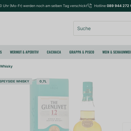
00 Uhr (Mo-Fr) werden noch am selben Tag verschickt
Hotline
089 944 272 
Suche
RS
WERMUT & APERITIV
CACHACA
GRAPPA & PISCO
WEIN & SCHAUMWEI
k Whisky
SPEYSIDE WHISKY
0,7L