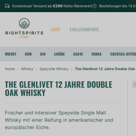
Kostenloser Versand ab
€299
Netto Warenwert
Bestellungen bis 14:
SHOP
EXKLUSIVIMPORTE
WHISKY
RUM
GIN
LIKÖRE
AGAVE
VODKA
COCKTAIL BITTE
Home
Whisky
Speyside Whisky
The Glenlivet 12 Jahre Double Oa
THE GLENLIVET 12 JAHRE DOUBLE
OAK WHISKY
Frischer und intensiver Speyside Single Malt
Whisky mit einer Reifung in amerikanischer und
europäischer Eiche.