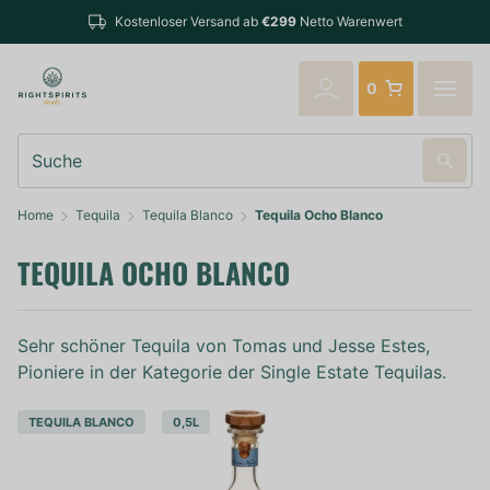
Bestellungen bi
Kostenloser Versand ab
€299
Netto Warenwert
verschickt
0
Suche
Home
Tequila
Tequila Blanco
Tequila Ocho Blanco
TEQUILA OCHO BLANCO
Sehr schöner Tequila von Tomas und Jesse Estes,
Pioniere in der Kategorie der Single Estate Tequilas.
TEQUILA BLANCO
0,5L