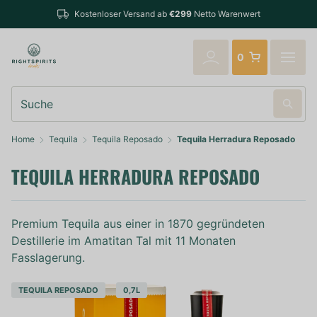
B
Kostenloser Versand ab
€299
Netto Warenwert
v
0
Suche
Home
Tequila
Tequila Reposado
Tequila Herradura Reposado
TEQUILA HERRADURA REPOSADO
Premium Tequila aus einer in 1870 gegründeten
Destillerie im Amatitan Tal mit 11 Monaten
Fasslagerung.
TEQUILA REPOSADO
0,7L