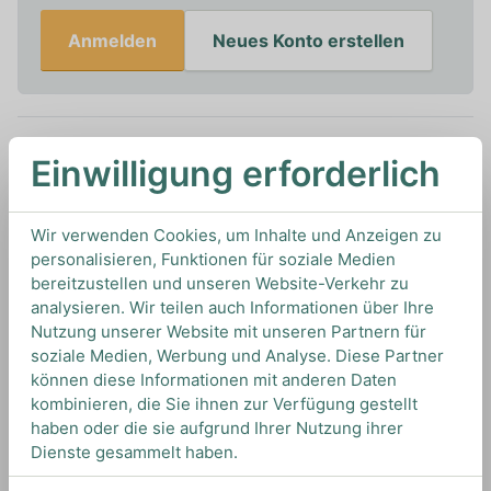
Anmelden
Neues Konto erstellen
Einwilligung erforderlich
In den Warenkorb
0,7L
40%
Artikelnummer: 17394
Wir verwenden Cookies, um Inhalte und Anzeigen zu
Tequila Reposado von
Herradura
aus
Mexiko
personalisieren, Funktionen für soziale Medien
bereitzustellen und unseren Website-Verkehr zu
analysieren. Wir teilen auch Informationen über Ihre
Nutzung unserer Website mit unseren Partnern für
TIPS & TRICKS
soziale Medien, Werbung und Analyse. Diese Partner
HOW TO DRINK
können diese Informationen mit anderen Daten
kombinieren, die Sie ihnen zur Verfügung gestellt
haben oder die sie aufgrund Ihrer Nutzung ihrer
Dienste gesammelt haben.
Wir empfehlen diesen Tequila pur zu genießen,
um all seine Aromen optimal wahrnehmen zu