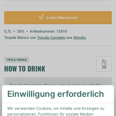
In den Warenkorb
0,7L
38%
Artikelnummer: 13815
Tequila Blanco von
Tequila Corralejo
aus
Mexiko
TIPS & TRICKS
HOW TO DRINK
Tequila Corralejo Blanco eignet sich sowohl für
Einwilligung erforderlich
den puren Genuss, als auch für Cocktails wie
Margarita, Tequila Sunrise und Batanga.
Wir verwenden Cookies, um Inhalte und Anzeigen zu
personalisieren, Funktionen für soziale Medien