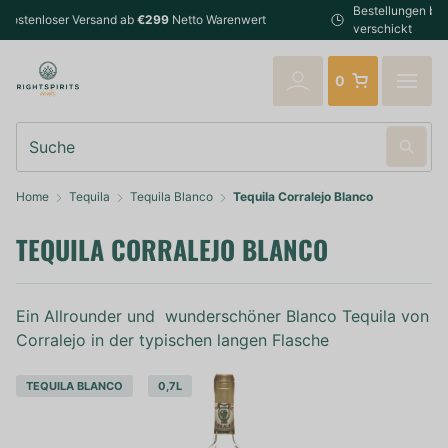
Bestellungen bis 14:00 Uhr (Mo-Fr) werden noch am selben Tag
verschickt
0
Suche
Home
Tequila
Tequila Blanco
Tequila Corralejo Blanco
TEQUILA CORRALEJO BLANCO
Ein Allrounder und wunderschöner Blanco Tequila von
Corralejo in der typischen langen Flasche
TEQUILA BLANCO
0,7L