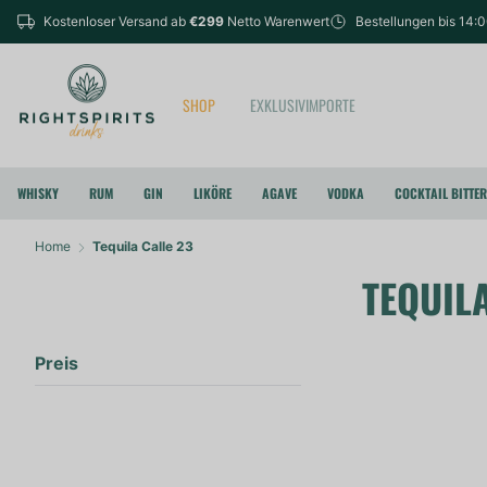
Kostenloser Versand ab
€299
Netto Warenwert
Bestellungen bis 14:
SHOP
EXKLUSIVIMPORTE
WHISKY
RUM
GIN
LIKÖRE
AGAVE
VODKA
COCKTAIL BITTE
Home
Tequila Calle 23
TEQUIL
Preis