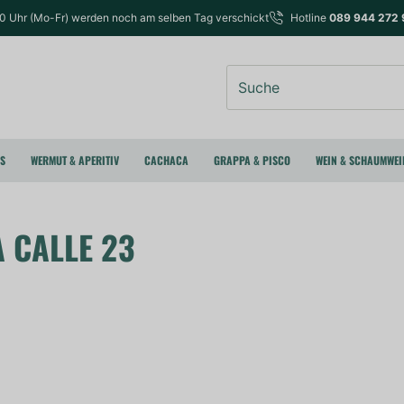
00 Uhr (Mo-Fr) werden noch am selben Tag verschickt
Hotline
089 944 272 
Suche
RS
WERMUT & APERITIV
CACHACA
GRAPPA & PISCO
WEIN & SCHAUMWEI
A CALLE 23