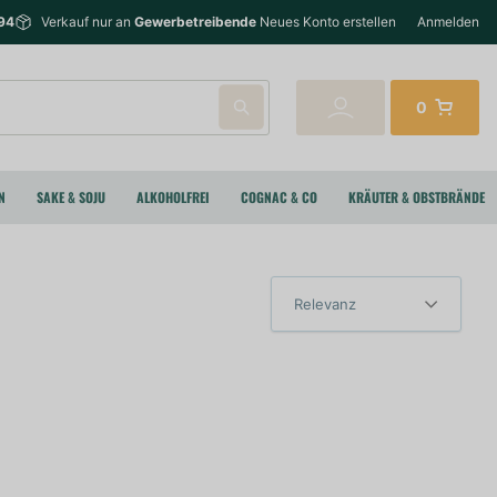
94
Verkauf nur an
Gewerbetreibende
Neues Konto erstellen
Anmelden
0
N
SAKE & SOJU
ALKOHOLFREI
COGNAC & CO
KRÄUTER & OBSTBRÄNDE