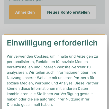
Anmelden
Neues Konto erstellen
Einwilligung erforderlich
In den Warenkorb
0,7L
40%
Artikelnummer: 19998
Wir verwenden Cookies, um Inhalte und Anzeigen zu
Tequila Reposado von
Tequila 30-30
aus
Mexiko
personalisieren, Funktionen für soziale Medien
bereitzustellen und unseren Website-Verkehr zu
analysieren. Wir teilen auch Informationen über Ihre
Nutzung unserer Website mit unseren Partnern für
TIPS & TRICKS
soziale Medien, Werbung und Analyse. Diese Partner
HOW TO DRINK
können diese Informationen mit anderen Daten
kombinieren, die Sie ihnen zur Verfügung gestellt
haben oder die sie aufgrund Ihrer Nutzung ihrer
Wir würden empfehlen diesen Tequila pur zu
Dienste gesammelt haben.