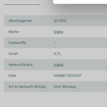
Alkoholgehalt
40.00%
Marke
Slane
Farbstoffe
Inhalt
0,7L
Herkunftsland
Irland
EAN
5099873010297
Art & Herkunft Whisky
Irish Whiskey