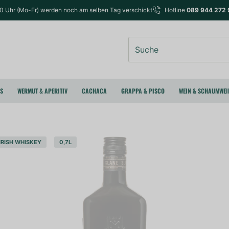
00 Uhr (Mo-Fr) werden noch am selben Tag verschickt
Hotline
089 944 272 
Suche
RS
WERMUT & APERITIV
CACHACA
GRAPPA & PISCO
WEIN & SCHAUMWEI
IRISH WHISKEY
0,7L