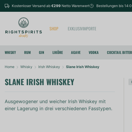
Kostenloser Versand ab
€299
Netto Warenwert
Bestellungen bis 14:
SHOP
EXKLUSIVIMPORTE
WHISKY
RUM
GIN
LIKÖRE
AGAVE
VODKA
COCKTAIL BITTE
Home
Whisky
Irish Whiskey
Slane Irish Whiskey
SLANE IRISH WHISKEY
Ausgewogener und weicher Irish Whiskey mit
einer Lagerung in drei verschiedenen Fasstypen.