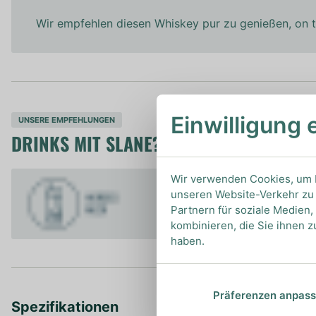
Wir empfehlen diesen Whiskey pur zu genießen, on th
Einwilligung 
UNSERE EMPFEHLUNGEN
DRINKS MIT SLANE? UNSERE EMPFEHLU
Wir verwenden Cookies, um I
unseren Website-Verkehr zu 
Partnern für soziale Medien
kombinieren, die Sie ihnen z
haben.
Präferenzen anpas
Spezifikationen