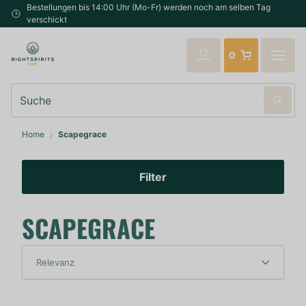
Bestellungen bis 14:00 Uhr (Mo-Fr) werden noch am selben Tag
verschickt
0
Suche
Home
Scapegrace
Filter
SCAPEGRACE