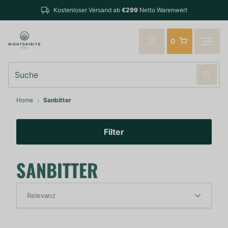
Kostenloser Versand ab
€299
Netto Warenwert
0
Suche
Home
Sanbitter
Filter
SANBITTER