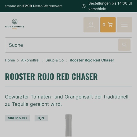
Bestellungen bis 14:00 Uhr (Mo-Fr) werden noch am selben Tag
verschickt
0
Suche
Home
Alkoholfrei
Sirup & Co
Rooster Rojo Red Chaser
ROOSTER ROJO RED CHASER
Gewürzter Tomaten- und Orangensaft der traditionell
zu Tequila gereicht wird.
SIRUP & CO
0,7L