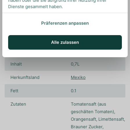
haben oder die sie aufgrund Ihrer Nutzung ihrer
Marke
Rooster
Dienste gesammelt haben.
Kohlenhydrate
12.9
Präferenzen anpassen
Kohlenhydrate, davon
11
Zucker
Alle zulassen
Farbstoffe
Inhalt
0,7L
Herkunftsland
Mexiko
Fett
0.1
Zutaten
Tomatensaft (aus
geschälten Tomaten),
Orangensaft, Limettensaft,
Brauner Zucker,