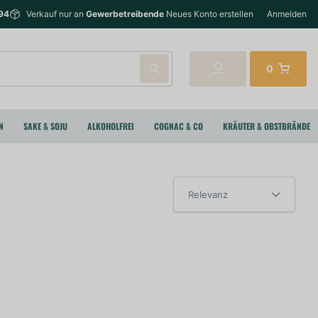
94
Verkauf nur an
Gewerbetreibende
Neues Konto erstellen
Anmelden
0
N
SAKE & SOJU
ALKOHOLFREI
COGNAC & CO
KRÄUTER & OBSTBRÄNDE