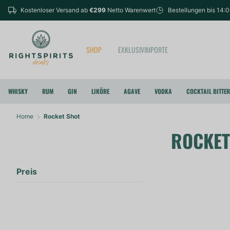
Kostenloser Versand ab
€299
Netto Warenwert
Bestellungen bis 14:
SHOP
EXKLUSIVIMPORTE
WHISKY
RUM
GIN
LIKÖRE
AGAVE
VODKA
COCKTAIL BITTE
Home
Rocket Shot
ROCKET
Preis