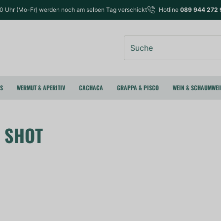
00 Uhr (Mo-Fr) werden noch am selben Tag verschickt
Hotline
089 944 272 
Suche
RS
WERMUT & APERITIV
CACHACA
GRAPPA & PISCO
WEIN & SCHAUMWEI
 SHOT