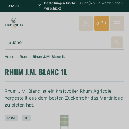
Bestellungen bis 14:00 Uhr (Mo-Fr) werden noch am selben Tag
verschickt
0
Suche
Home
Rum
Rhum J.M. Blanc 1L
RHUM J.M. BLANC 1L
Rhum J.M. Blanc ist ein kraftvoller Rhum Agricole,
hergestellt aus dem besten Zuckerrohr das Martinique
zu bieten hat.
RUM
1L