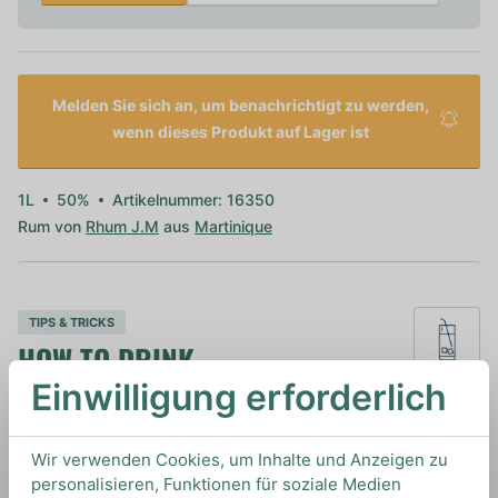
Melden Sie sich an, um benachrichtigt zu werden,
wenn dieses Produkt auf Lager ist
1L
50%
Artikelnummer: 16350
Rum von
Rhum J.M
aus
Martinique
TIPS & TRICKS
HOW TO DRINK
Einwilligung erforderlich
Dieser Rhum Agricole ist vielseitig einsetzbar, ob
in Cocktails wie dem Ti Punch oder Montego
Wir verwenden Cookies, um Inhalte und Anzeigen zu
personalisieren, Funktionen für soziale Medien
Bay. Auch pur eignet sich dieser Rhum